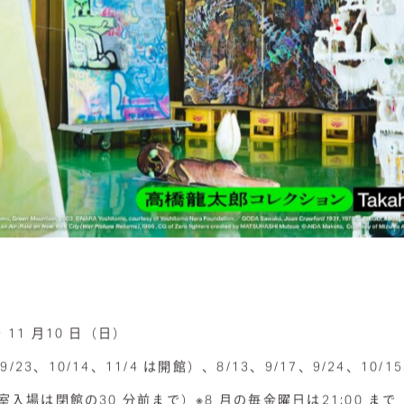
 11 月10 日（日）
23、10/14、11/4 は開館）、8/13、9/17、9/24、10/15
示室入場は閉館の30 分前まで）※8 月の毎金曜日は21:00 まで