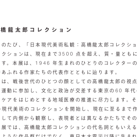
高橋龍太郎コレクション
のたび、「日本現代美術私観：高橋龍太郎コレクショ
クションは、現在まで3500 点を超え、質・量とも
す。本展は、1946 年生まれのひとりのコレクター
神あふれる作家たちの代表作とともに辿ります。
は、戦後世代のひとつの顔としての高橋龍太郎の視点
運動に参加し、文化と政治が交差する東京の60 年
イケアをはじめとする地域医療の推進に尽力します。
本の現代美術のコレクションを開始し、現在に至るまで
として内側から観察し、表現者とは異なるかたちでそ
展では、高橋龍太郎コレクションの代名詞ともいえる19
のような作品群だけでなく、東日本大震災以降に生ま