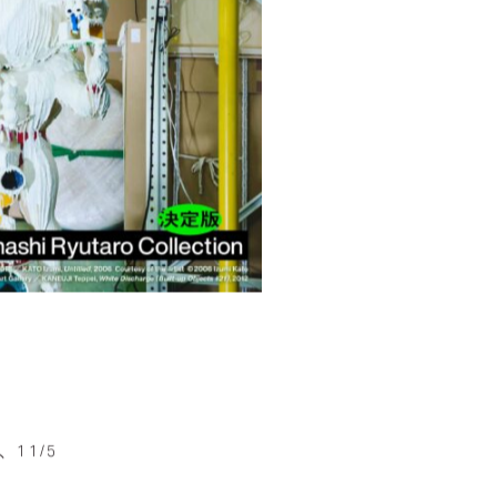
、11/5