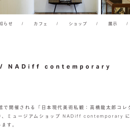
知らせ
/
カフェ
/
ショップ
/
展示
/
術館で開催される「日本現代美術私観：高橋龍太郎コレ
ュージアムショップ NADiff contemporary に
います。